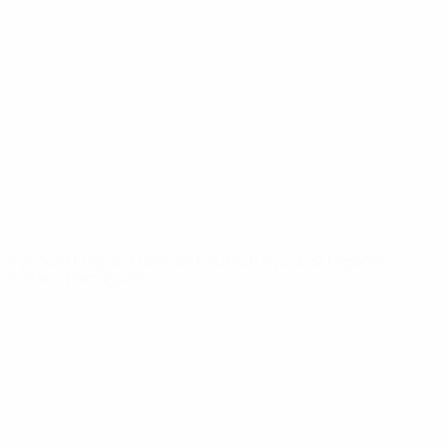
Видео
История
Новости
О турнире
САЙТЫ
СЕТИ УЕФА
UEFA.com
Фонд УЕФА
СМЕНИТЬ ЯЗЫК
Русский
English
Français
Deutsch
Русский
Español
Italiano
Português
Конфиденциальность
Правила и условия
Правила в отношении cookie
Настройки куки