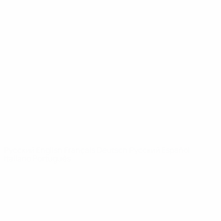
Юношеская лига УЕФА
Видео
История
Новости
О турнире
САЙТЫ
СЕТИ УЕФА
UEFA.com
Фонд УЕФА
СМЕНИТЬ ЯЗЫК
Русский
English
Français
Deutsch
Русский
Español
Italiano
Português
Конфиденциальность
Правила и условия
Правила в отношении cookie