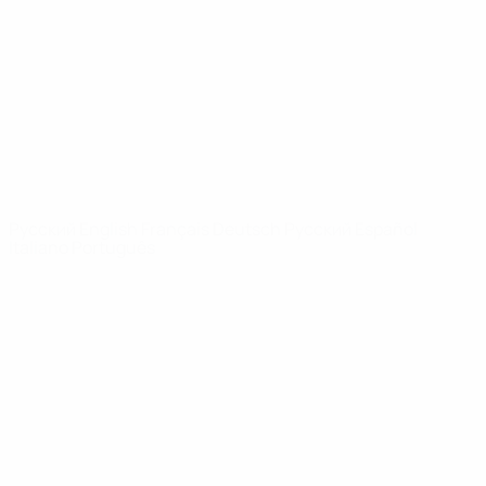
Видео
История
Новости
О турнире
САЙТЫ
СЕТИ УЕФА
UEFA.com
Фонд УЕФА
СМЕНИТЬ ЯЗЫК
Русский
English
Français
Deutsch
Русский
Español
Italiano
Português
Конфиденциальность
Правила и условия
Правила в отношении cookie
Настройки куки