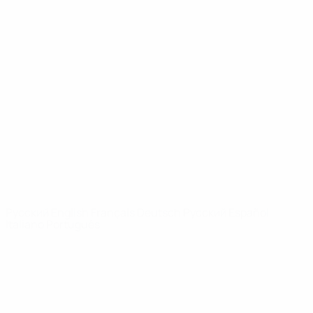
Юношеская лига УЕФА
Видео
История
Новости
О турнире
САЙТЫ
СЕТИ УЕФА
UEFA.com
Фонд УЕФА
СМЕНИТЬ ЯЗЫК
Русский
English
Français
Deutsch
Русский
Español
Italiano
Português
Конфиденциальность
Правила и условия
Правила в отношении cookie