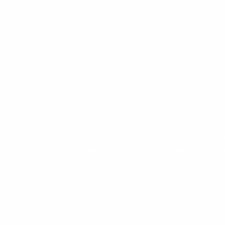
Юношеская лига УЕФА
Видео
Новости
САЙТЫ СЕТИ УЕФА
UEFA.com
Фонд УЕФА
СМЕНИТЬ ЯЗЫК
Русский
English
Français
Deutsch
Русский
Español
Italiano
Конфиденциальность
Правила и условия
Правила в отношении cookie
Настройки куки