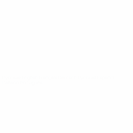
Видео
История
Новости
О турнире
САЙТЫ
СЕТИ УЕФА
UEFA.com
Фонд УЕФА
СМЕНИТЬ ЯЗЫК
Русский
English
Français
Deutsch
Русский
Español
Italiano
Português
Конфиденциальность
Правила и условия
Правила в отношении cookie
Настройки куки