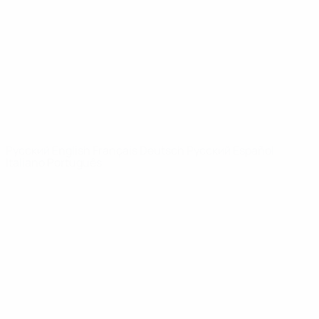
Видео
История
Новости
О турнире
САЙТЫ
СЕТИ УЕФА
UEFA.com
Фонд УЕФА
СМЕНИТЬ ЯЗЫК
Русский
English
Français
Deutsch
Русский
Español
Italiano
Português
Конфиденциальность
Правила и условия
Правила в отношении cookie
Настройки куки