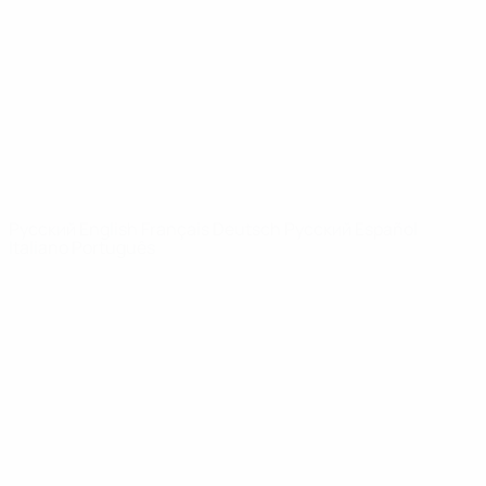
Видео
История
Новости
О турнире
САЙТЫ
СЕТИ УЕФА
UEFA.com
Фонд УЕФА
СМЕНИТЬ ЯЗЫК
Русский
English
Français
Deutsch
Русский
Español
Italiano
Português
Конфиденциальность
Правила и условия
Правила в отношении cookie
Настройки куки