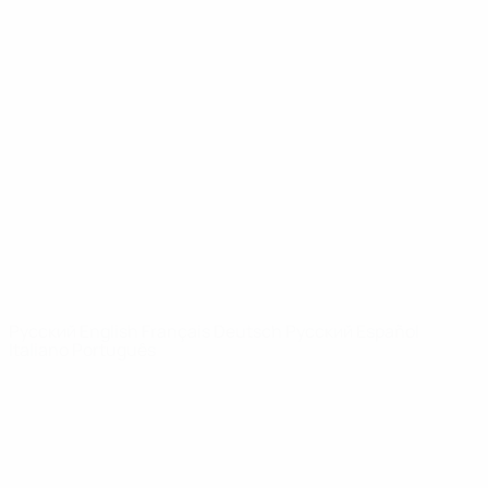
Юношеская лига УЕФА
Видео
История
Новости
О турнире
САЙТЫ
СЕТИ УЕФА
UEFA.com
Фонд УЕФА
СМЕНИТЬ ЯЗЫК
Русский
English
Français
Deutsch
Русский
Español
Italiano
Português
Конфиденциальность
Правила и условия
Правила в отношении cookie