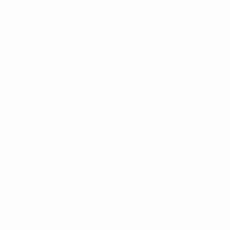
Новости
О турнире
САЙТЫ
СЕТИ УЕФА
UEFA.com
Фонд УЕФА
СМЕНИТЬ ЯЗЫК
Русский
English
Français
Deutsch
Русский
Español
Italiano
Português
Конфиденциальность
Правила и условия
Правила в отношении cookie
Настройки куки
© 1998-2026 УЕФА. Все права защищены