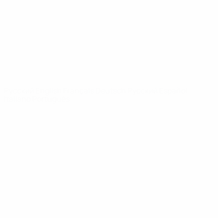
Новости
О турнире
САЙТЫ
СЕТИ УЕФА
UEFA.com
Фонд УЕФА
СМЕНИТЬ ЯЗЫК
Русский
English
Français
Deutsch
Русский
Español
Italiano
Português
Конфиденциальность
Правила и условия
Правила в отношении cookie
Настройки куки
© 1998-2026 УЕФА. Все права защищены