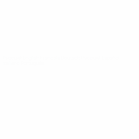
Новости
О турнире
САЙТЫ
СЕТИ УЕФА
UEFA.com
Фонд УЕФА
СМЕНИТЬ ЯЗЫК
Русский
English
Français
Deutsch
Русский
Español
Italiano
Português
Конфиденциальность
Правила и условия
Правила в отношении cookie
Настройки куки
© 1998-2026 УЕФА. Все права защищены