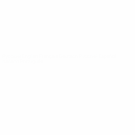
Новости
О турнире
САЙТЫ
СЕТИ УЕФА
UEFA.com
Фонд УЕФА
СМЕНИТЬ ЯЗЫК
Русский
English
Français
Deutsch
Русский
Español
Italiano
Português
Конфиденциальность
Правила и условия
Правила в отношении cookie
Настройки куки
© 1998-2026 УЕФА. Все права защищены