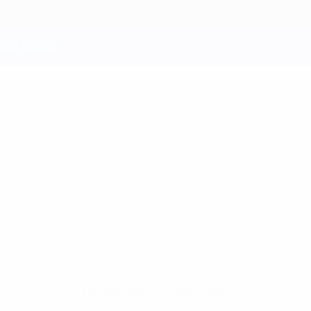
Нет данных по этому игроку