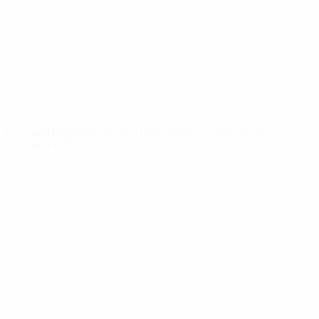
Новости
О турнире
САЙТЫ
СЕТИ УЕФА
UEFA.com
Фонд УЕФА
СМЕНИТЬ ЯЗЫК
Русский
English
Français
Deutsch
Русский
Español
Italiano
Português
Конфиденциальность
Правила и условия
Правила в отношении cookie
Настройки куки
© 1998-2026 УЕФА. Все права защищены