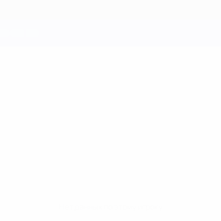
Нет данных по этому игроку