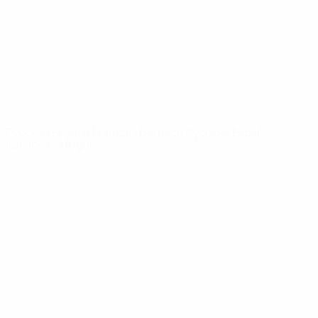
Новости
О турнире
САЙТЫ
СЕТИ УЕФА
UEFA.com
Фонд УЕФА
СМЕНИТЬ ЯЗЫК
Русский
English
Français
Deutsch
Русский
Español
Italiano
Português
Конфиденциальность
Правила и условия
Правила в отношении cookie
Настройки куки
© 1998-2026 УЕФА. Все права защищены