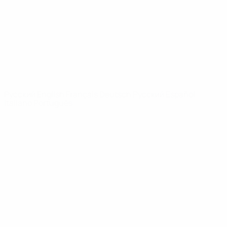
Новости
О турнире
САЙТЫ
СЕТИ УЕФА
UEFA.com
Фонд УЕФА
СМЕНИТЬ ЯЗЫК
Русский
English
Français
Deutsch
Русский
Español
Italiano
Português
Конфиденциальность
Правила и условия
Правила в отношении cookie
Настройки куки
© 1998-2026 УЕФА. Все права защищены