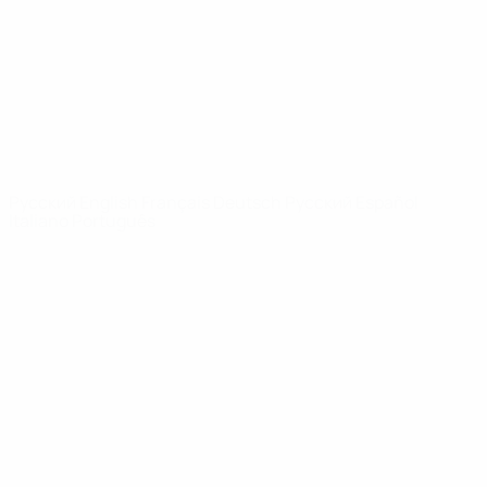
Новости
О турнире
САЙТЫ
СЕТИ УЕФА
UEFA.com
Фонд УЕФА
СМЕНИТЬ ЯЗЫК
Русский
English
Français
Deutsch
Русский
Español
Italiano
Português
Конфиденциальность
Правила и условия
Правила в отношении cookie
Настройки куки
© 1998-2026 УЕФА. Все права защищены