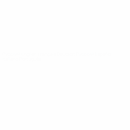
Новости
О турнире
САЙТЫ
СЕТИ УЕФА
UEFA.com
Фонд УЕФА
СМЕНИТЬ ЯЗЫК
Русский
English
Français
Deutsch
Русский
Español
Italiano
Português
Конфиденциальность
Правила и условия
Правила в отношении cookie
Настройки куки
© 1998-2026 УЕФА. Все права защищены