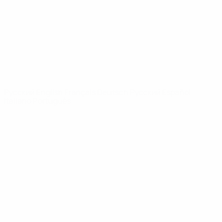
Новости
О турнире
САЙТЫ
СЕТИ УЕФА
UEFA.com
Фонд УЕФА
СМЕНИТЬ ЯЗЫК
Русский
English
Français
Deutsch
Русский
Español
Italiano
Português
Конфиденциальность
Правила и условия
Правила в отношении cookie
Настройки куки
© 1998-2026 УЕФА. Все права защищены