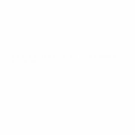
Новости
О турнире
САЙТЫ
СЕТИ УЕФА
UEFA.com
Фонд УЕФА
СМЕНИТЬ ЯЗЫК
Русский
English
Français
Deutsch
Русский
Español
Italiano
Português
Конфиденциальность
Правила и условия
Правила в отношении cookie
Настройки куки
© 1998-2026 УЕФА. Все права защищены