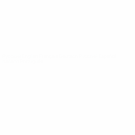
Новости
О турнире
САЙТЫ
СЕТИ УЕФА
UEFA.com
Фонд УЕФА
СМЕНИТЬ ЯЗЫК
Русский
English
Français
Deutsch
Русский
Español
Italiano
Português
Конфиденциальность
Правила и условия
Правила в отношении cookie
Настройки куки
© 1998-2026 УЕФА. Все права защищены