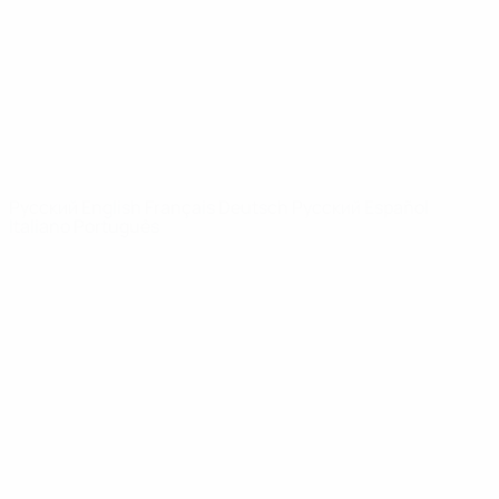
Новости
О турнире
САЙТЫ
СЕТИ УЕФА
UEFA.com
Фонд УЕФА
СМЕНИТЬ ЯЗЫК
Русский
English
Français
Deutsch
Русский
Español
Italiano
Português
Конфиденциальность
Правила и условия
Правила в отношении cookie
Настройки куки
© 1998-2026 УЕФА. Все права защищены