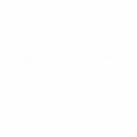
Новости
О турнире
САЙТЫ
СЕТИ УЕФА
UEFA.com
Фонд УЕФА
СМЕНИТЬ ЯЗЫК
Русский
English
Français
Deutsch
Русский
Español
Italiano
Português
Конфиденциальность
Правила и условия
Правила в отношении cookie
Настройки куки
© 1998-2026 УЕФА. Все права защищены