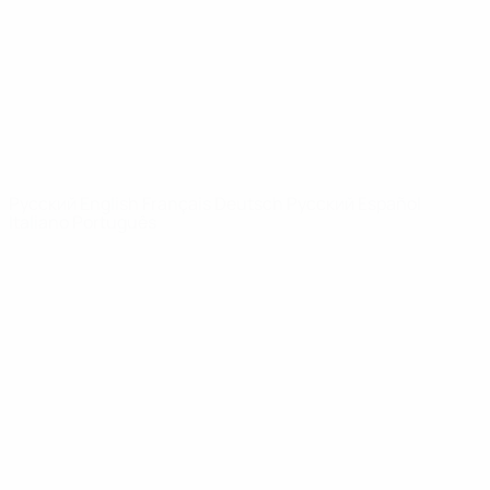
Новости
О турнире
САЙТЫ
СЕТИ УЕФА
UEFA.com
Фонд УЕФА
СМЕНИТЬ ЯЗЫК
Русский
English
Français
Deutsch
Русский
Español
Italiano
Português
Конфиденциальность
Правила и условия
Правила в отношении cookie
Настройки куки
© 1998-2026 УЕФА. Все права защищены