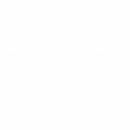
Новости
О турнире
САЙТЫ
СЕТИ УЕФА
UEFA.com
Фонд УЕФА
СМЕНИТЬ ЯЗЫК
Русский
English
Français
Deutsch
Русский
Español
Italiano
Português
Конфиденциальность
Правила и условия
Правила в отношении cookie
Настройки куки
© 1998-2026 УЕФА. Все права защищены