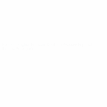
Новости
О турнире
САЙТЫ
СЕТИ УЕФА
UEFA.com
Фонд УЕФА
СМЕНИТЬ ЯЗЫК
Русский
English
Français
Deutsch
Русский
Español
Italiano
Português
Конфиденциальность
Правила и условия
Правила в отношении cookie
Настройки куки
© 1998-2026 УЕФА. Все права защищены