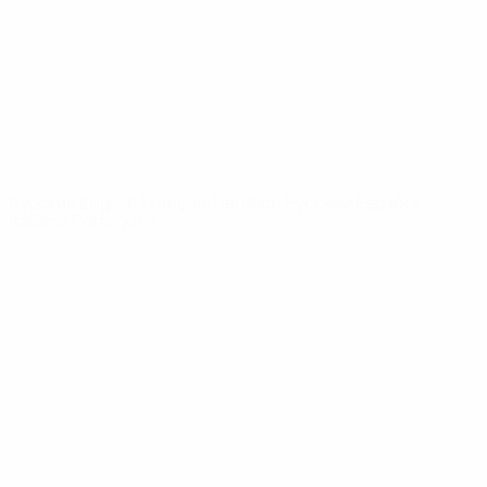
Новости
О турнире
САЙТЫ
СЕТИ УЕФА
UEFA.com
Фонд УЕФА
СМЕНИТЬ ЯЗЫК
Русский
English
Français
Deutsch
Русский
Español
Italiano
Português
Конфиденциальность
Правила и условия
Правила в отношении cookie
Настройки куки
© 1998-2026 УЕФА. Все права защищены