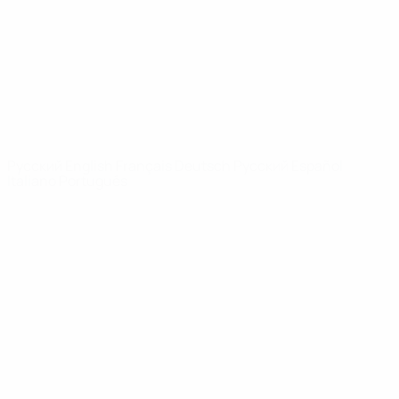
Новости
О турнире
САЙТЫ
СЕТИ УЕФА
UEFA.com
Фонд УЕФА
СМЕНИТЬ ЯЗЫК
Русский
English
Français
Deutsch
Русский
Español
Italiano
Português
Конфиденциальность
Правила и условия
Правила в отношении cookie
Настройки куки
© 1998-2026 УЕФА. Все права защищены