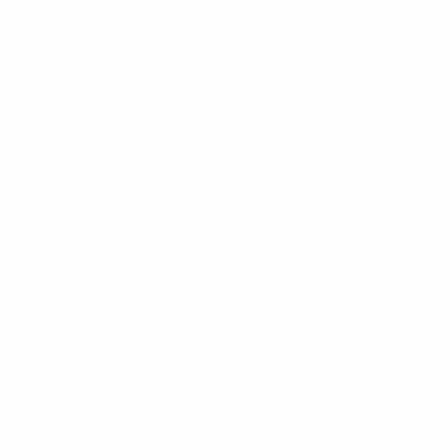
Новости
О турнире
САЙТЫ
СЕТИ УЕФА
UEFA.com
Фонд УЕФА
СМЕНИТЬ ЯЗЫК
Русский
English
Français
Deutsch
Русский
Español
Italiano
Português
Конфиденциальность
Правила и условия
Правила в отношении cookie
Настройки куки
© 1998-2026 УЕФА. Все права защищены