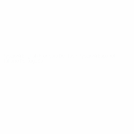
Новости
О турнире
САЙТЫ
СЕТИ УЕФА
UEFA.com
Фонд УЕФА
СМЕНИТЬ ЯЗЫК
Русский
English
Français
Deutsch
Русский
Español
Italiano
Português
Конфиденциальность
Правила и условия
Правила в отношении cookie
Настройки куки
© 1998-2026 УЕФА. Все права защищены