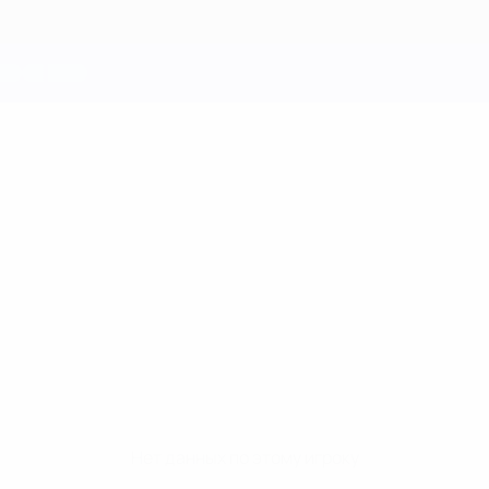
Нет данных по этому игроку