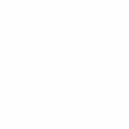
Новости
О турнире
САЙТЫ
СЕТИ УЕФА
UEFA.com
Фонд УЕФА
СМЕНИТЬ ЯЗЫК
Русский
English
Français
Deutsch
Русский
Español
Italiano
Português
Конфиденциальность
Правила и условия
Правила в отношении cookie
Настройки куки
© 1998-2026 УЕФА. Все права защищены