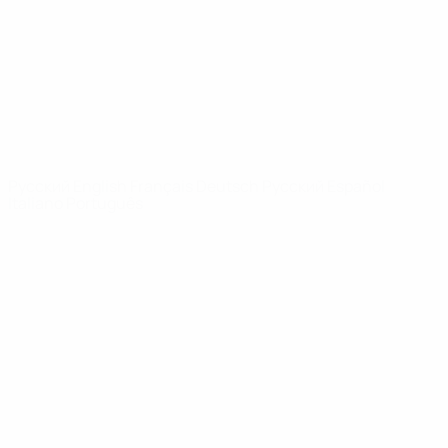
Новости
О турнире
САЙТЫ
СЕТИ УЕФА
UEFA.com
Фонд УЕФА
СМЕНИТЬ ЯЗЫК
Русский
English
Français
Deutsch
Русский
Español
Italiano
Português
Конфиденциальность
Правила и условия
Правила в отношении cookie
Настройки куки
© 1998-2026 УЕФА. Все права защищены