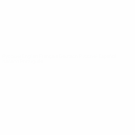
Новости
О турнире
САЙТЫ
СЕТИ УЕФА
UEFA.com
Фонд УЕФА
СМЕНИТЬ ЯЗЫК
Русский
English
Français
Deutsch
Русский
Español
Italiano
Português
Конфиденциальность
Правила и условия
Правила в отношении cookie
Настройки куки
© 1998-2026 УЕФА. Все права защищены