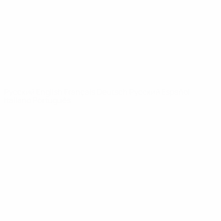
Новости
О турнире
САЙТЫ
СЕТИ УЕФА
UEFA.com
Фонд УЕФА
СМЕНИТЬ ЯЗЫК
Русский
English
Français
Deutsch
Русский
Español
Italiano
Português
Конфиденциальность
Правила и условия
Правила в отношении cookie
Настройки куки
© 1998-2026 УЕФА. Все права защищены