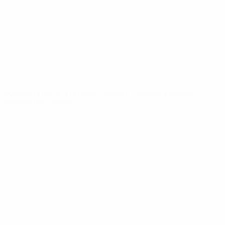
Новости
О турнире
САЙТЫ
СЕТИ УЕФА
UEFA.com
Фонд УЕФА
СМЕНИТЬ ЯЗЫК
Русский
English
Français
Deutsch
Русский
Español
Italiano
Português
Конфиденциальность
Правила и условия
Правила в отношении cookie
Настройки куки
© 1998-2026 УЕФА. Все права защищены