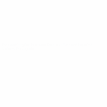
Новости
О турнире
САЙТЫ
СЕТИ УЕФА
UEFA.com
Фонд УЕФА
СМЕНИТЬ ЯЗЫК
Русский
English
Français
Deutsch
Русский
Español
Italiano
Português
Конфиденциальность
Правила и условия
Правила в отношении cookie
Настройки куки
© 1998-2026 УЕФА. Все права защищены