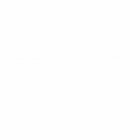
Новости
О турнире
САЙТЫ
СЕТИ УЕФА
UEFA.com
Фонд УЕФА
СМЕНИТЬ ЯЗЫК
Русский
English
Français
Deutsch
Русский
Español
Italiano
Português
Конфиденциальность
Правила и условия
Правила в отношении cookie
Настройки куки
© 1998-2026 УЕФА. Все права защищены