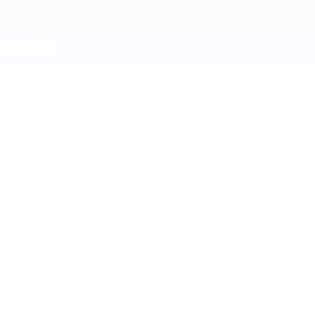
Нет данных по этому игроку