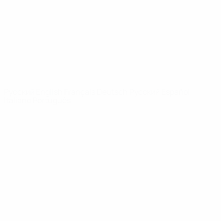
Новости
О турнире
САЙТЫ
СЕТИ УЕФА
UEFA.com
Фонд УЕФА
СМЕНИТЬ ЯЗЫК
Русский
English
Français
Deutsch
Русский
Español
Italiano
Português
Конфиденциальность
Правила и условия
Правила в отношении cookie
Настройки куки
© 1998-2026 УЕФА. Все права защищены