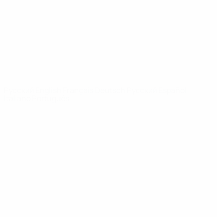
Новости
О турнире
САЙТЫ
СЕТИ УЕФА
UEFA.com
Фонд УЕФА
СМЕНИТЬ ЯЗЫК
Русский
English
Français
Deutsch
Русский
Español
Italiano
Português
Конфиденциальность
Правила и условия
Правила в отношении cookie
Настройки куки
© 1998-2026 УЕФА. Все права защищены