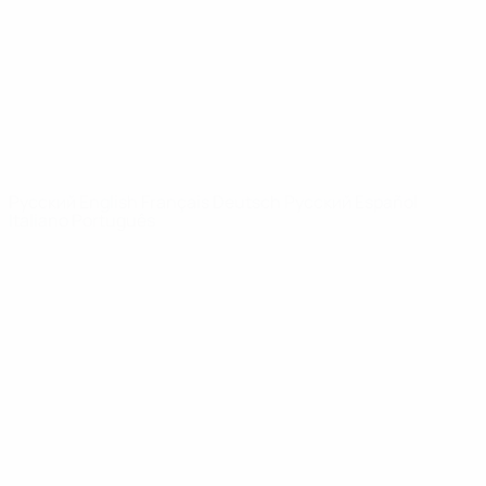
Новости
О турнире
САЙТЫ
СЕТИ УЕФА
UEFA.com
Фонд УЕФА
СМЕНИТЬ ЯЗЫК
Русский
English
Français
Deutsch
Русский
Español
Italiano
Português
Конфиденциальность
Правила и условия
Правила в отношении cookie
Настройки куки
© 1998-2026 УЕФА. Все права защищены