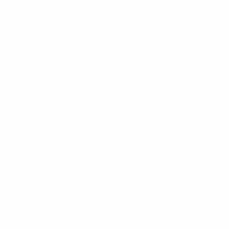
Новости
О турнире
САЙТЫ
СЕТИ УЕФА
UEFA.com
Фонд УЕФА
СМЕНИТЬ ЯЗЫК
Русский
English
Français
Deutsch
Русский
Español
Italiano
Português
Конфиденциальность
Правила и условия
Правила в отношении cookie
Настройки куки
© 1998-2026 УЕФА. Все права защищены