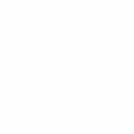
Новости
О турнире
САЙТЫ
СЕТИ УЕФА
UEFA.com
Фонд УЕФА
СМЕНИТЬ ЯЗЫК
Русский
English
Français
Deutsch
Русский
Español
Italiano
Português
Конфиденциальность
Правила и условия
Правила в отношении cookie
Настройки куки
© 1998-2026 УЕФА. Все права защищены