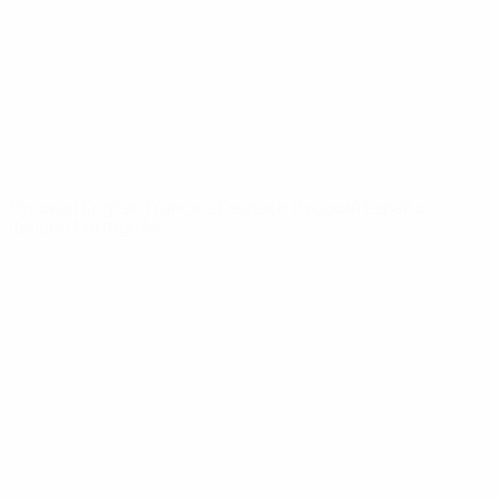
Новости
О турнире
САЙТЫ
СЕТИ УЕФА
UEFA.com
Фонд УЕФА
СМЕНИТЬ ЯЗЫК
Русский
English
Français
Deutsch
Русский
Español
Italiano
Português
Конфиденциальность
Правила и условия
Правила в отношении cookie
Настройки куки
© 1998-2026 УЕФА. Все права защищены