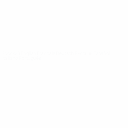
Новости
О турнире
САЙТЫ
СЕТИ УЕФА
UEFA.com
Фонд УЕФА
СМЕНИТЬ ЯЗЫК
Русский
English
Français
Deutsch
Русский
Español
Italiano
Português
Конфиденциальность
Правила и условия
Правила в отношении cookie
Настройки куки
© 1998-2026 УЕФА. Все права защищены