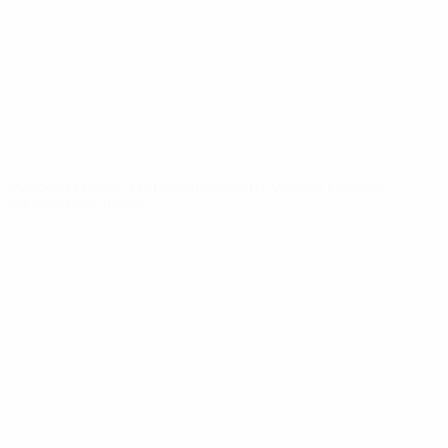
Новости
О турнире
САЙТЫ
СЕТИ УЕФА
UEFA.com
Фонд УЕФА
СМЕНИТЬ ЯЗЫК
Русский
English
Français
Deutsch
Русский
Español
Italiano
Português
Конфиденциальность
Правила и условия
Правила в отношении cookie
Настройки куки
© 1998-2026 УЕФА. Все права защищены