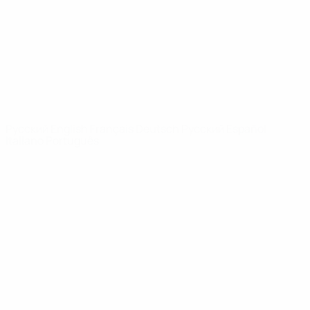
Новости
О турнире
САЙТЫ
СЕТИ УЕФА
UEFA.com
Фонд УЕФА
СМЕНИТЬ ЯЗЫК
Русский
English
Français
Deutsch
Русский
Español
Italiano
Português
Конфиденциальность
Правила и условия
Правила в отношении cookie
Настройки куки
© 1998-2026 УЕФА. Все права защищены